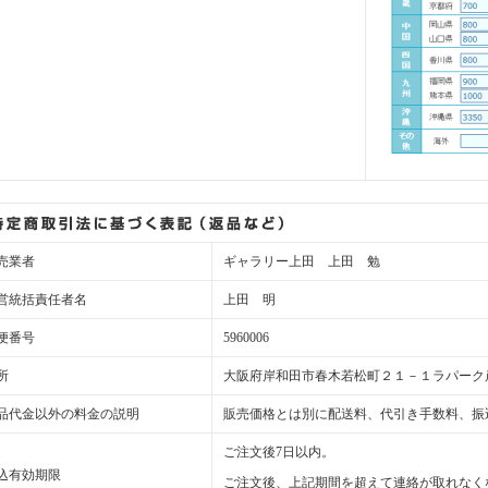
売業者
ギャラリー上田 上田 勉
営統括責任者名
上田 明
便番号
5960006
所
大阪府岸和田市春木若松町２１－１ラパーク
品代金以外の料金の説明
販売価格とは別に配送料、代引き手数料、振
ご注文後7日以内。
込有効期限
ご注文後、上記期間を超えて連絡が取れなく