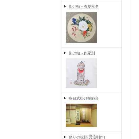
掛け軸－春夏秋冬
掛け軸～作家別
多目式掛け軸飾台
祭りの祝額(受注制作)