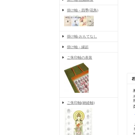
掛け軸－四季(花鳥)
掛け軸-おもてなし
掛け軸－縁起
ご朱印軸の表装
A
ご朱印軸(納経軸)