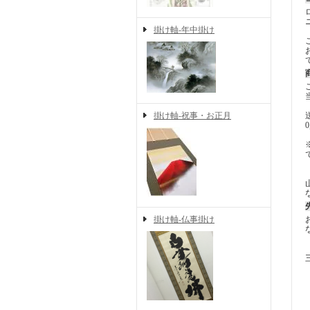
掛け軸-年中掛け
掛け軸-祝事・お正月
掛け軸-仏事掛け