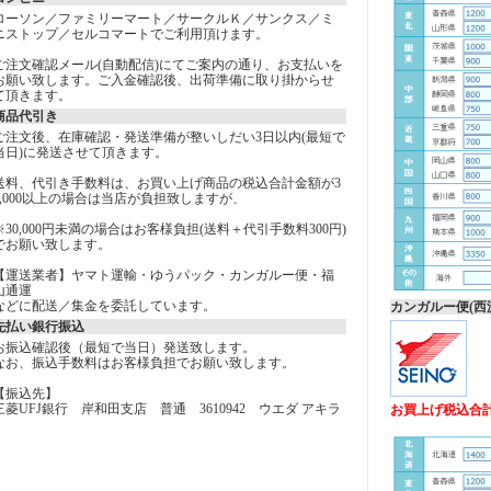
ローソン／ファミリーマート／サークルＫ／サンクス／ミ
ニストップ／セルコマートでご利用頂けます。
ご注文確認メール(自動配信)にてご案内の通り、お支払いを
お願い致します。ご入金確認後、出荷準備に取り掛からせ
て頂きます。
商品代引き
ご注文後、在庫確認・発送準備が整いしだい3日以内(最短で
当日)に発送させて頂きます。
送料、代引き手数料は、お買い上げ商品の税込合計金額が3
0,000以上の場合は当店が負担致しますが、
※30,000円未満の場合はお客様負担(送料＋代引手数料300円)
でお願い致します。
【運送業者】ヤマト運輸・ゆうパック・カンガルー便・福
山通運
などに配送／集金を委託しています。
カンガルー便(西
先払い銀行振込
お振込確認後（最短で当日）発送致します。
なお、振込手数料はお客様負担でお願い致します。
【振込先】
三菱UFJ銀行 岸和田支店 普通 3610942 ウエダ アキラ
お買上げ税込合計金