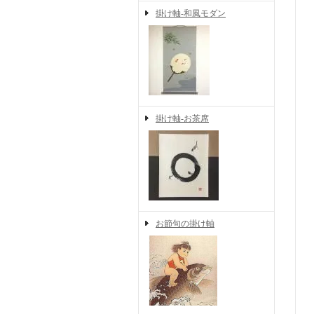
掛け軸-和風モダン
掛け軸-お茶席
お節句の掛け軸