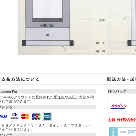
mazon Pay
ゆうパック
Amazonのアカウントに登録された配送先や支払い方法を利
用して決済できます。
クレジット
お買上げ税込合計金
ＪＣＢ／ＡＭＥＸ／ＶＩＳＡ／ダイナース／マスターカー
ドをご利用頂けます。
コンビニ