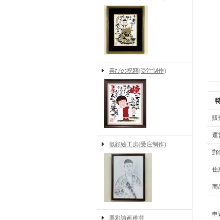
喜びの祝額(受注制作)
販
運
似顔絵工房(受注制作)
郵
住
商
申
墨彩詩画稚芸