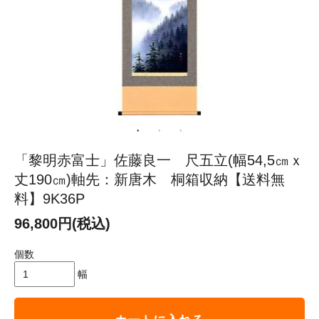
「黎明赤富士」佐藤良一 尺五立(幅54,5㎝ｘ
丈190㎝)軸先：新唐木 桐箱収納【送料無
料】9K36P
96,800円(税込)
個数
幅