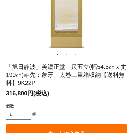
「旭日静波」美濃正堂 尺五立(幅54.5㎝ｘ丈
190㎝)軸先：象牙 太巻二重箱収納【送料無
料】9K22P
316,800円(税込)
個数
幅