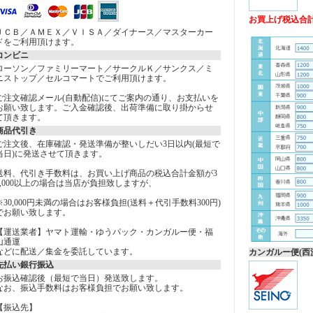
お買上げ税込合計金
ＪＣＢ／ＡＭＥＸ／ＶＩＳＡ／ダイナース／マスターカー
ドをご利用頂けます。
コンビニ
ローソン／ファミリーマート／サークルＫ／サンクス／ミ
ニストップ／セルコマートでご利用頂けます。
ご注文確認メール(自動配信)にてご案内の通り、お支払いを
お願い致します。ご入金確認後、出荷準備に取り掛からせ
て頂きます。
商品代引き
ご注文後、在庫確認・発送準備が整いしだい3日以内(最短で
当日)に発送させて頂きます。
送料、代引き手数料は、お買い上げ商品の税込合計金額が3
0,000以上の場合は当店が負担致しますが、
※30,000円未満の場合はお客様負担(送料＋代引手数料300円)
でお願い致します。
【運送業者】ヤマト運輸・ゆうパック・カンガルー便・福
山通運
などに配送／集金を委託しています。
カンガルー便(西
先払い銀行振込
お振込確認後（最短で当日）発送致します。
なお、振込手数料はお客様負担でお願い致します。
【振込先】