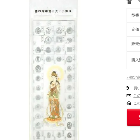
音 
型番
定価
販売
購入
» 特定
買
こ
こ