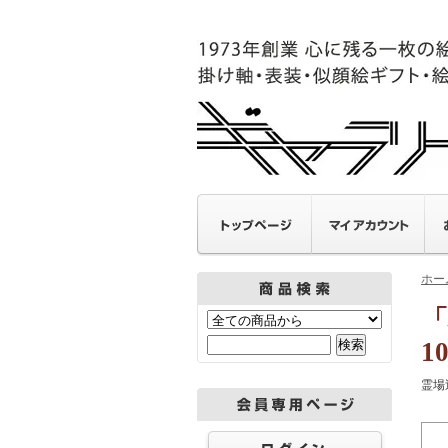
ホー
「
1
霊場