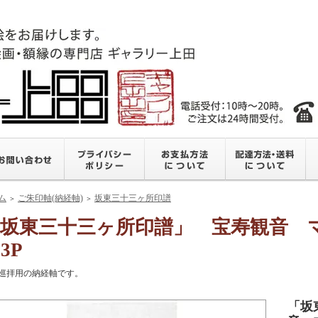
ム
ご朱印軸(納経軸)
坂東三十三ヶ所印譜
＞
＞
坂東三十三ヶ所印譜」 宝寿観音 マ
03P
巡拝用の納経軸です。
「坂