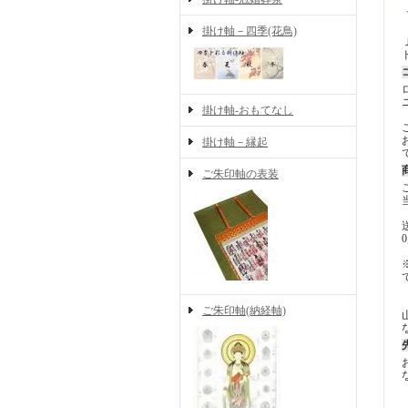
掛け軸－四季(花鳥)
掛け軸-おもてなし
掛け軸－縁起
ご朱印軸の表装
ご朱印軸(納経軸)