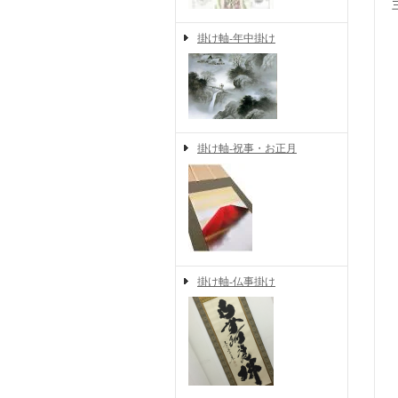
掛け軸-年中掛け
掛け軸-祝事・お正月
掛け軸-仏事掛け