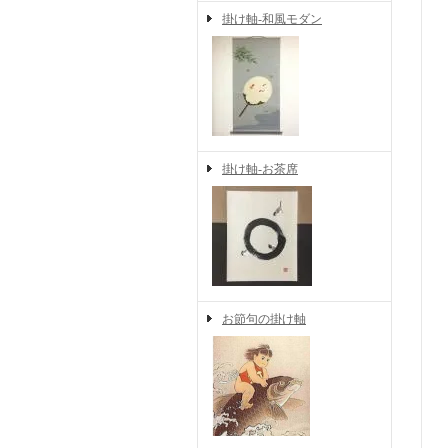
掛け軸-和風モダン
掛け軸-お茶席
お節句の掛け軸