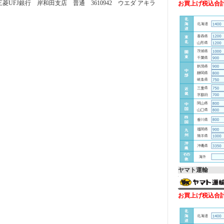
三菱UFJ銀行 岸和田支店 普通 3610942 ウエダ アキラ
お買上げ税込合計金
ヤマト運輸
お買上げ税込合計金