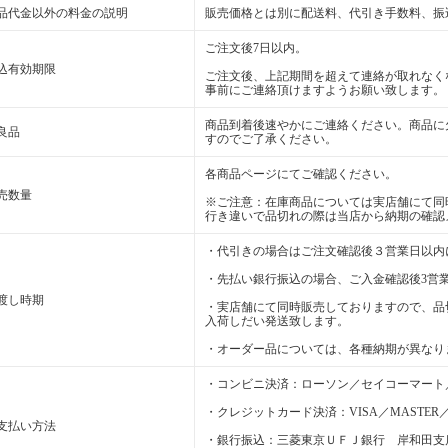
品代金以外の料金の説明
販売価格とは別に配送料、代引き手数料、振
ご注文後7日以内。
込有効期限
ご注文後、上記期間を超えて連絡が取れなく
事前にご連絡頂けますようお願い致します。
商品到着後速やかにご連絡ください。商品に
良品
すのでご了承ください。
各商品ページにてご確認ください。
売数量
※ご注意：在庫商品については実店舗にて同
行き違いで品切れの際は当店から納期の確認
・代引きの場合はご注文確認後３営業日以内
・先払い銀行振込の場合、ご入金確認後3営
渡し時期
・実店舗にて同時販売しておりますので、品
入荷しだい発送致します。
・オーダー品については、各種納期が異なり
・コンビニ決済：ローソン／セイコーマート
・クレジットカード決済：VISA／MASTER／D
支払い方法
・銀行振込：三菱東京ＵＦＪ銀行 岸和田支