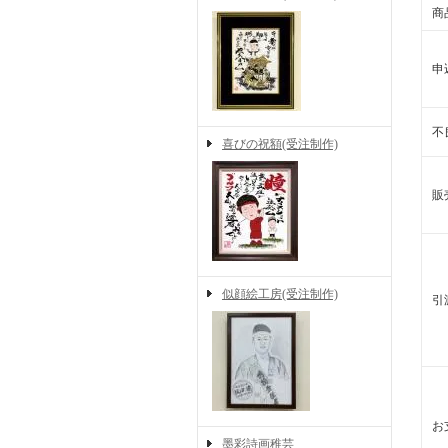
商
申
不
喜びの祝額(受注制作)
販
似顔絵工房(受注制作)
引
お
墨彩詩画稚芸