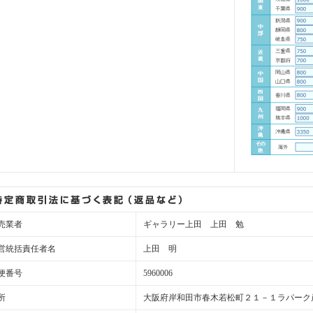
売業者
ギャラリー上田 上田 勉
営統括責任者名
上田 明
便番号
5960006
所
大阪府岸和田市春木若松町２１－１ラパーク