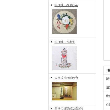
掛け軸－春夏秋冬
掛け軸～作家別
多目式掛け軸飾台
販
運
郵
住
祭りの祝額(受注制作)