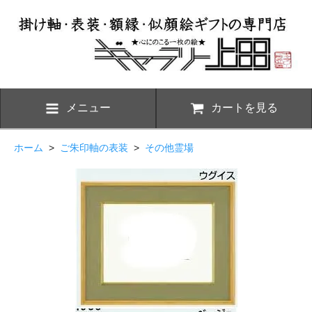
メニュー
カートを見る
ホーム
>
ご朱印軸の表装
>
その他霊場