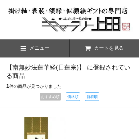
メニュー
カートを見る
【南無妙法蓮華経(日蓮宗)】 に登録されてい
る商品
1
件の商品が見つかりました
おすすめ順
価格順
新着順