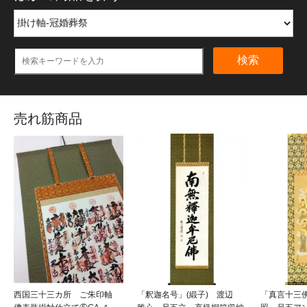
検索
売れ筋商品
西国三十三カ所 ご朱印軸
「釈迦名号」(緞子) 渡辺
「真言十三