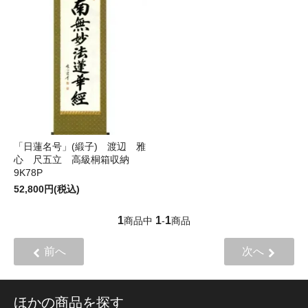
「日蓮名号」(緞子) 渡辺 雅
心 尺五立 高級桐箱収納
9K78P
52,800円(税込)
1
1
1
商品中
-
商品
前へ
次へ
ほかの商品を探す