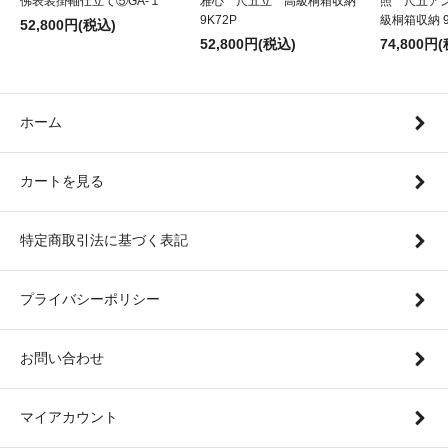
佛表装掛軸仕立て⑤GA-１
雅心 尺五立 高級桐箱収納
照 尺五アン
9K72P
級桐箱収納 9
52,800円(税込)
52,800円(税込)
74,800円
ホーム
カートを見る
特定商取引法に基づく表記
プライバシーポリシー
お問い合わせ
マイアカウント