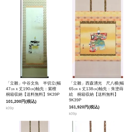
「立雛」中谷文魚 半切立(幅
「立雛」西森湧光 尺八横(幅
47㎝ｘ丈190㎝)軸先：紫檀
65㎝ｘ丈138㎝)軸先：朱塗蒔
桐箱収納【送料無料】9K39P
絵 桐箱収納【送料無料】
9K39P
101,200円(税込)
161,920円(税込)
k09p
k09p