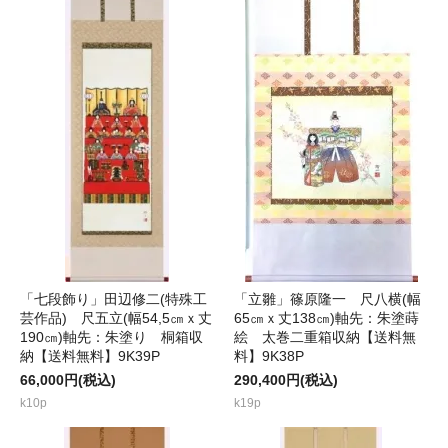
「七段飾り」田辺修二(特殊工
「立雛」篠原隆一 尺八横(幅
芸作品) 尺五立(幅54,5㎝ｘ丈
65㎝ｘ丈138㎝)軸先：朱塗蒔
190㎝)軸先：朱塗り 桐箱収
絵 太巻二重箱収納【送料無
納【送料無料】9K39P
料】9K38P
66,000円(税込)
290,400円(税込)
k10p
k19p