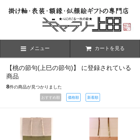
メニュー
カートを見る
【桃の節句(上巳の節句)】 に登録されている
商品
8
件の商品が見つかりました
おすすめ順
価格順
新着順