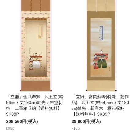
「立雛」金武翠輝 尺五立(幅
「立雛」富岡蘇峰(特殊工芸作
56㎝ｘ丈190㎝)軸先：朱塗切
品) 尺五立(幅54,5㎝ｘ丈190
箔 二重箱収納【送料無料】
㎝)軸先：新唐木 桐箱収納
9K38P
【送料無料】9K39P
208,560円(税込)
39,600円(税込)
k08p
k10p