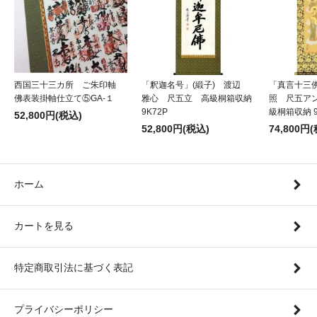
西国三十三カ所 ご朱印軸
「釈迦名号」(緞子) 渡辺
「真言十三
佛表装掛軸仕立て⑤GA-１
雅心 尺五立 高級桐箱収納
照 尺五アン
9K72P
級桐箱収納 9
52,800円(税込)
52,800円(税込)
74,800円
ホーム
カートを見る
特定商取引法に基づく表記
プライバシーポリシー